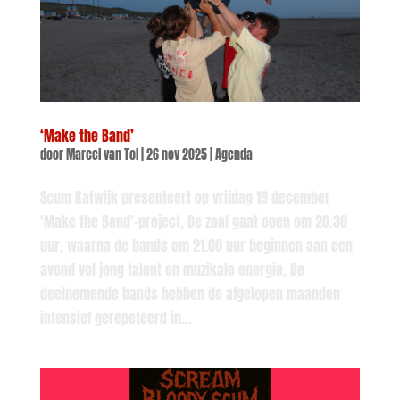
‘Make the Band’
door
Marcel van Tol
|
26 nov 2025
|
Agenda
Scum Katwijk presenteert op vrijdag 19 december
‘Make the Band’-project, De zaal gaat open om 20.30
uur, waarna de bands om 21.00 uur beginnen aan een
avond vol jong talent en muzikale energie. De
deelnemende bands hebben de afgelopen maanden
intensief gerepeteerd in...