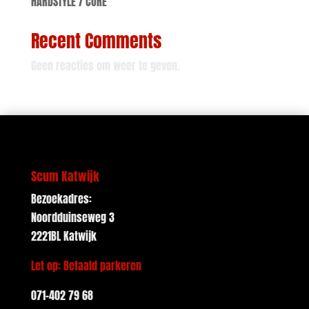
HARDSTYLE / CORE
Recent Comments
Geen reacties om weer te geven.
Scum Katwijk
Bezoekadres:
Noordduinseweg 3
2221BL Katwijk
Let op: Betaald parkeren
071-402 79 68