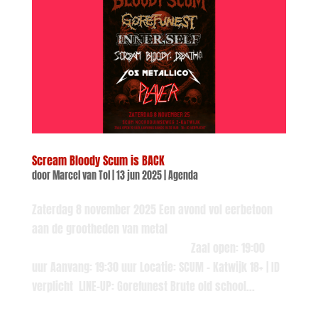
Scream Bloody Scum is BACK
door
Marcel van Tol
|
13 jun 2025
|
Agenda
Zaterdag 8 november 2025 Een avond vol eerbetoon
aan de grootheden van metal
Zaal open: 19:00
uur Aanvang: 19:30 uur Locatie: SCUM – Katwijk 18+ | ID
verplicht LINE-UP: Gorefunest Brute old school...