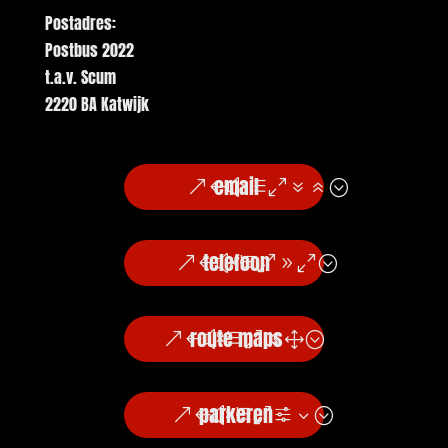
Postadres:
Postbus 2022
t.a.v. Scum
2220 BA Katwijk
email
telefoon
route maps
parkeren