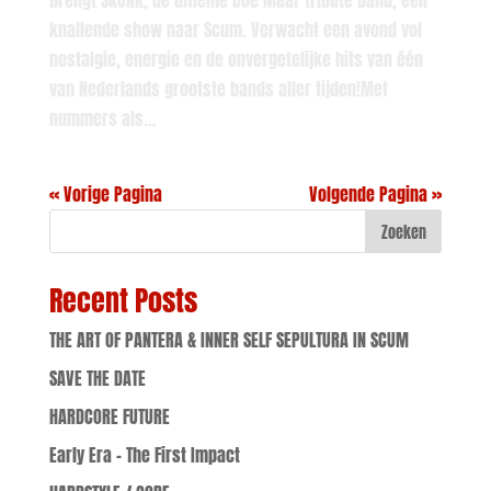
knallende show naar Scum. Verwacht een avond vol
nostalgie, energie en de onvergetelijke hits van één
van Nederlands grootste bands aller tijden!Met
nummers als...
« Vorige Pagina
Volgende Pagina »
Zoeken
Recent Posts
THE ART OF PANTERA & INNER SELF SEPULTURA IN SCUM
SAVE THE DATE
HARDCORE FUTURE
Early Era – The First Impact