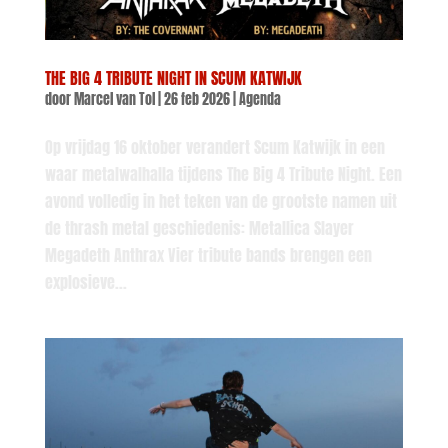
THE BIG 4 TRIBUTE NIGHT IN SCUM KATWIJK
door
Marcel van Tol
|
26 feb 2026
|
Agenda
Op vrijdag 16 oktober verandert Scum Katwijk in een
waar metalwalhalla tijdens The Big 4 Tribute Night. Een
avond volledig in het teken van de grootste namen uit
de thrash metal geschiedenis: Metallica Slayer
Megadeth Anthrax Vier tribute bands brengen een
explosieve...