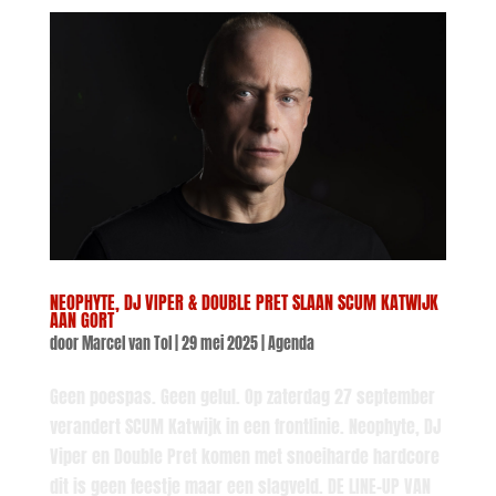
NEOPHYTE, DJ VIPER & DOUBLE PRET SLAAN SCUM KATWIJK
AAN GORT
door
Marcel van Tol
|
29 mei 2025
|
Agenda
Geen poespas. Geen gelul. Op zaterdag 27 september
verandert SCUM Katwijk in een frontlinie. Neophyte, DJ
Viper en Double Pret komen met snoeiharde hardcore
dit is geen feestje maar een slagveld. DE LINE-UP VAN