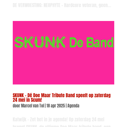
DE VERWOESTING: NEOPHYTE – Hardcore veteran, geen...
SKUNK – Dé Doe Maar Tribute Band speelt op zaterdag
24 mei in Scum!
door
Marcel van Tol
|
18 apr 2025
|
Agenda
Katwijk – Zet het in je agenda! Op zaterdag 24 mei
brengt SKUNK, de ultieme Doe Maar tribute band, een