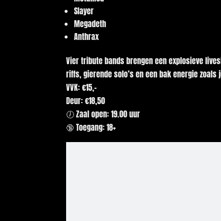
Slayer
Megadeth
Anthrax
Vier tribute bands brengen een explosieve live
riffs, gierende solo’s en een bak energie zoals 
VVK: €15,-
Deur: €18,50
🕖 Zaal open: 19.00 uur
🔞 Toegang: 18+