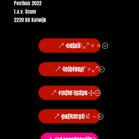
Postbus 2022
t.a.v. Scum
2220 BA Katwijk
email
telefoon
route maps
parkeren