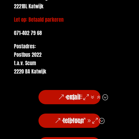
2221BL Katwijk
Let op: Betaald parkeren
071-402 79 68
Postadres:
Postbus 2022
t.a.v. Scum
2220 BA Katwijk
email
telefoon