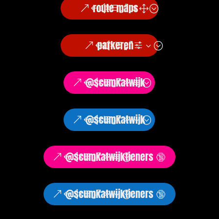
route maps
parkeren
@scumkatwijk
@scumkatwijk
@scumkatwijktieners 🔞
@scumkatwijktieners 🔞