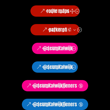
route maps
parkeren
@scumkatwijk
@scumkatwijk
@scumkatwijktieners 🔞
@scumkatwijktieners 🔞