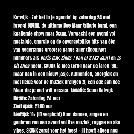
Katwijk – Zet het in je agenda! Op
zaterdag 24 mei
brengt
SKUNK
, de ultieme
Doe Maar tribute band
, een
knallende show naar
Scum
. Verwacht een avond vol
nostalgie, energie en de onvergetelijke hits van één
van Nederlands grootste bands aller tijden!Met
nummers als
Doris Day
,
Sinds 1 Dag of 2 (32 Jaar)
en
Is
Dit Alles
neemt SKUNK je mee terug naar de jaren ’80,
maar dan in een nieuw jasje. Authentiek, energiek en
met liefde voor de muziek brengen zij een ode aan Doe
Maar die je niet wilt missen.
Locatie:
Scum Katwijk
Datum:
Zaterdag 24 mei
Zaal open:
21:00 uur
Leeftijd:
18+ (ID verplicht) Kom dansen, zingen en
genieten van een avond vol live muziek, reggae en ska
vibes. SKUNK zorgt voor het feest – jij hoeft alleen nog