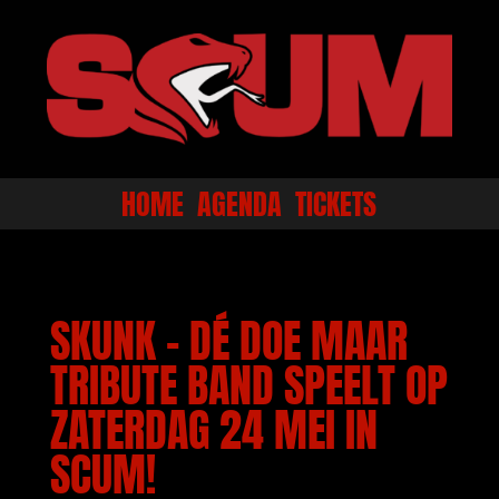
HOME
AGENDA
TICKETS
SKUNK – DÉ DOE MAAR
TRIBUTE BAND SPEELT OP
ZATERDAG 24 MEI IN
SCUM!