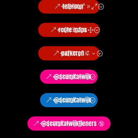
telefoon
route maps
parkeren
@scumkatwijk
@scumkatwijk
@scumkatwijktieners 🔞