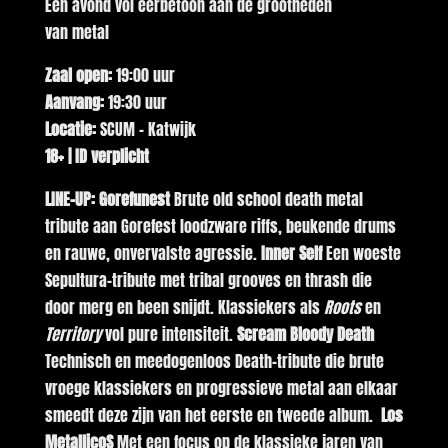
Een avond vol eerbetoon aan de grootheden
van metal
Zaal open:
19:00 uur
Aanvang:
19:30 uur
Locatie:
SCUM – Katwijk
18+ | ID verplicht
LINE-UP: Gorefunest
Brute old school death metal
tribute aan Gorefest loodzware riffs, beukende drums
en rauwe, onvervalste agressie.
Inner Self
Een woeste
Sepultura-tribute met tribal grooves en thrash die
door merg en been snijdt. Klassiekers als
Roots
en
Territory
vol pure intensiteit.
Scream Bloody Death
Technisch en meedogenloos Death-tribute die brute
vroege klassiekers en progressieve metal aan elkaar
smeedt deze zijn van het eerste en tweede album.
Los
MetallicoS
Met een focus op de klassieke jaren van