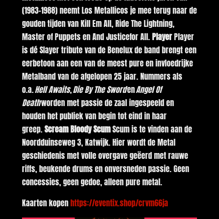
(1983-1988) neemt Los Metallicos je mee terug naar de
gouden tijden van Kill Em All, Ride The Lightning,
Master of Puppets en And Justicefor All.
Player
Player
is dé Slayer tribute van de Benelux de band brengt een
eerbetoon aan een van de meest pure en invloedrijke
Metalband van de afgelopen 25 jaar. Nummers als
o.a.
Hell Awaits
,
Die By The Sword
en
Angel Of
Death
worden met passie de zaal ingespeeld en
houden het publiek van begin tot eind in haar
greep.
Scream Bloody Scum
Scum is te vinden aan de
Noordduinseweg 3, Katwijk. Hier wordt de Metal
geschiedenis met volle overgave geëerd met rauwe
riffs, beukende drums en onversneden passie. Geen
concessies, geen gedoe, alleen pure metal.
Kaarten kopen
https://eventix.shop/crvm66ja