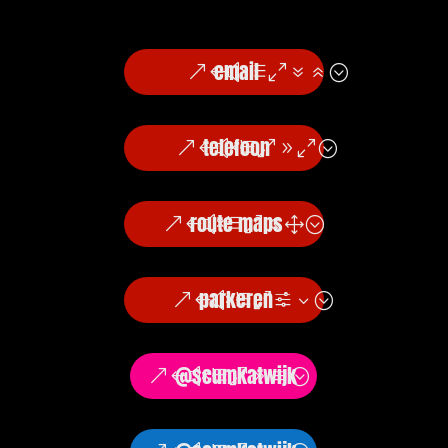
email
telefoon
route maps
parkeren
@scumkatwijk