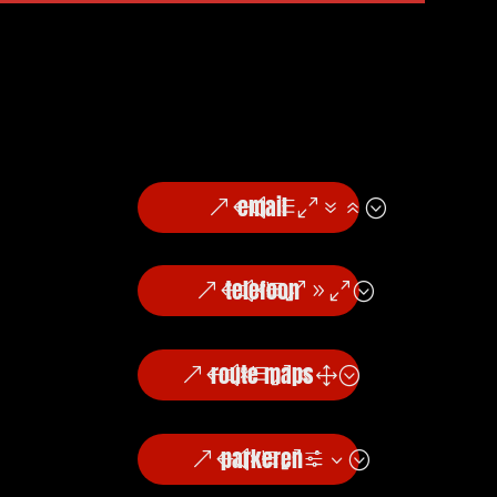
email
telefoon
route maps
parkeren