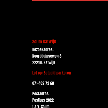
Scum Katwijk
Bezoekadres:
Noordduinseweg 3
2221BL Katwijk
Let op: Betaald parkeren
071-402 79 68
Postadres:
Postbus 2022
t.a.v. Scum