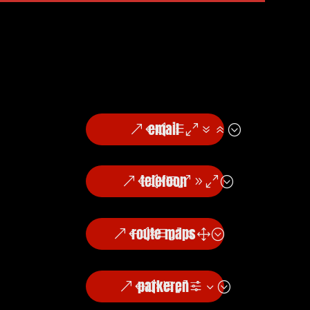
email
telefoon
route maps
parkeren