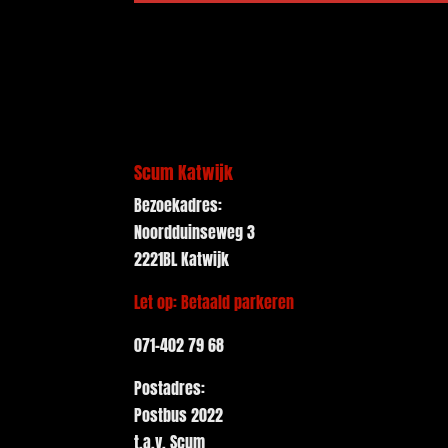
Scum Katwijk
Bezoekadres:
Noordduinseweg 3
2221BL Katwijk
Let op: Betaald parkeren
071-402 79 68
Postadres:
Postbus 2022
t.a.v. Scum