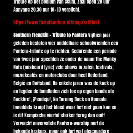
Tribute op het podium van Scum. Zaal open 20 uur
Aanvang 20.30 uur 18+ ID verplicht.
https://www.ticketkantoor.nl/shop/zat21okt
Southern Trendkill – Tribute to Pantera
Vijftien jaar
geleden besloten vier middelbare schoolvrienden een
Pantera-tribute op te richten. Gedurende een periode
van twee jaar speelden ze onder de naam The Manky
Nuts (misheard lyric) vele shows in zalen, festivals,
muziekcafés en motorclubs door heel Nederland,
België en Duitsland. Na enkele jaren was de koek op
en legden de bandleden zich toe op eigen bands als
Backfire!, ¡Pendejo!, No Turning Back en Komodo.
Inmiddels kruipt het bloed waar het niet gaan kan en
is dit Kempische viertal sterker terug dan ooit!
Verwacht onvervalste Pantera-worship met de
bekende krakers, maar ook het wat obscuurdere