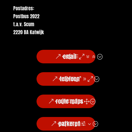
Postadres:
Postbus 2022
t.a.v. Scum
2220 BA Katwijk
email
telefoon
route maps
parkeren