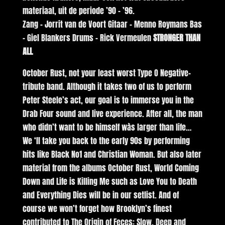
materiaal, uit de periode ’90 – ’96.
Zang – Jorrit van de Voort Gitaar – Menno Roymans Bas
– Giel Blankers Drums – Rick Vermeulen
STRONGER THAN
ALL
October Rust, not your least worst Type O Negative-
tribute band. Although it takes two of us to perform
Peter Steele’s act, our goal is to immerse you in the
Drab Four sound and live experience. After all, the man
who didn’t want to be himself wàs larger than life…
We ‘ll take you back to the early 90s by performing
hits like Black No1 and Christian Woman. But also later
material from the albums October Rust, World Coming
Down and Life is Killing Me such as Love You to Death
and Everything Dies will be in our setlist. And of
course we won’t forget how Brooklyn’s finest
contributed to The Origin of Feces: Slow, Deep and