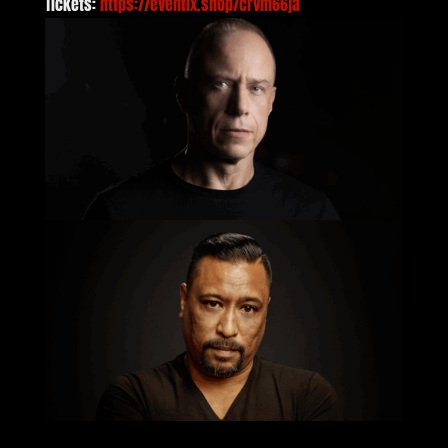
Tickets:
https://eventix.shop/crvm66ja