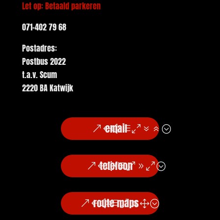
Let op: Betaald parkeren
071-402 79 68
Postadres:
Postbus 2022
t.a.v. Scum
2220 BA Katwijk
email
telefoon
route maps