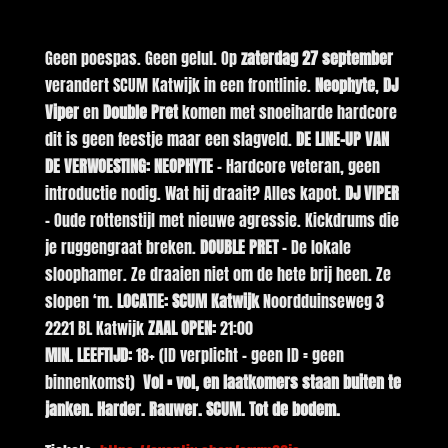
Geen poespas. Geen gelul. Op
zaterdag 27 september
verandert SCUM Katwijk in een frontlinie.
Neophyte
,
DJ
Viper
en
Double Pret
komen met snoeiharde hardcore
dit is geen feestje maar een slagveld.
DE
LINE-UP VAN
DE VERWOESTING:
NEOPHYTE
– Hardcore veteran, geen
introductie nodig. Wat hij draait? Alles kapot.
DJ VIPER
– Oude rottenstijl met nieuwe agressie. Kickdrums die
je ruggengraat breken.
DOUBLE PRET
– De lokale
sloophamer. Ze draaien niet om de hete brij heen. Ze
slopen ‘m.
LOCATIE:
SCUM Katwijk
Noordduinseweg 3
2221 BL Katwijk
ZAAL OPEN:
21:00
MIN. LEEFTIJD:
18+ (ID verplicht – geen ID = geen
binnenkomst)
Vol = vol, en laatkomers staan buiten te
janken.
Harder. Rauwer. SCUM. Tot de bodem.