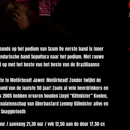
 bands op het podium van Scum De eerste band is Inner
gendarische band Sepultura naar het podium. Met rauwe
l op met het beste van het beste van de Braziliaanse
ute to Motörhead! Jawel: Motörhead! Zonder twijfel de
nd van de laatste 50 jaar! Zoals al vele beerdrinkers en
nds 2005 hebben ervaren houden Lloyd “Kiltmister” Koolen,
 nalatenschap van überbastard Lemmy Killmister alive en
& Snaggletooth
uur / aanvang 21,30 uur / vvk 12,50 aan de deur 17,50 ex