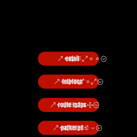
email
telefoon
route maps
parkeren