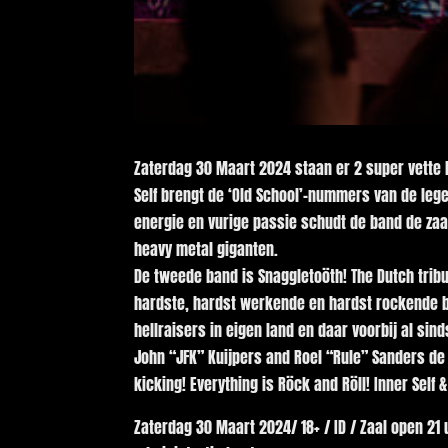
Zaterdag 30 Maart 2024 staan er 2 super vette
Self brengt de ‘Old School’-nummers van de le
energie en vurige passie schudt de band de zaa
heavy metal giganten.
De tweede band is Snaggletoöth! The Dutch trib
hardste, hardst werkende en hardst rockende ba
hellraisers in eigen land en daar voorbij al si
John “JFK” Kuijpers and Roel “Rule” Sanders de
kicking! Everything is Röck and Röll! Inner Self 
Zaterdag 30 Maart 2024/ 18+ / ID / Zaal open 21 