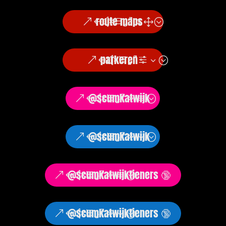
route maps
parkeren
@scumkatwijk
@scumkatwijk
@scumkatwijktieners 🔞
@scumkatwijktieners 🔞