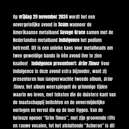
Op
vrijdag 29 november 2024
wordt het een
onvergetelijke avond in
Scum
wanneer de
Amerikaanse metalband
Savage Grace
samen met de
Nederlandse metalband
Indulgence
het podium
betreedt. Dit is een unieke kans voor metalheads om
twee geweldige bands in één avond live te zien
knallen!
Indulgence presenteert:
Grim Times
Voor
Indulgence is deze avond extra bijzonder, want zij
presenteren hun langverwachte tweede album,
Grim
Times
. Het album weerspiegelt de grimmige tijden
waarin we leven, met teksten die de duistere kant van
de maatschappij belichten en de onvermijdelijke
oorlogen en verval die op de loer liggen. Van de
furieuze opener “Grim Times”, met zijn groovende riffs
en rauwe vocalen, tot het afsluitende “Acheron” is dit