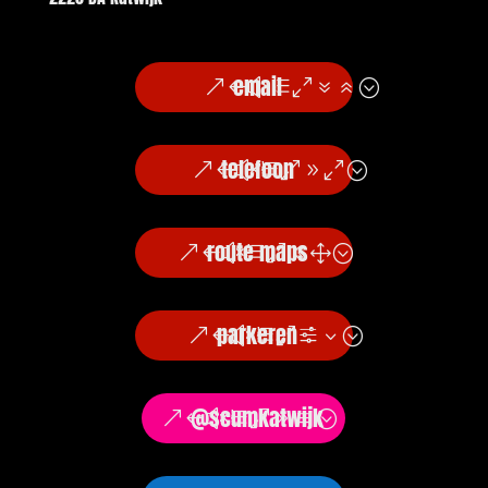
email
telefoon
route maps
parkeren
@scumkatwijk