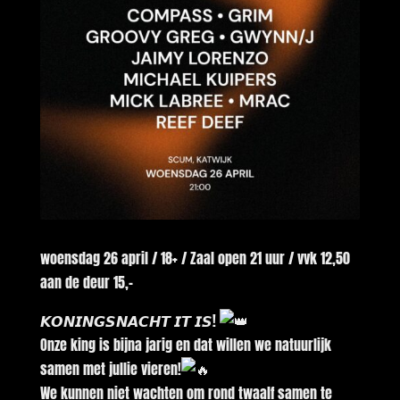
woensdag 26 april / 18+ / Zaal open 21 uur / vvk 12,50
aan de deur 15,-
𝙆𝙊𝙉𝙄𝙉𝙂𝙎𝙉𝘼𝘾𝙃𝙏 𝙄𝙏 𝙄𝙎!
Onze king is bijna jarig en dat willen we natuurlijk
samen met jullie vieren!
We kunnen niet wachten om rond twaalf samen te