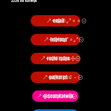
2220 BA Katwijk
email
telefoon
route maps
parkeren
@scumkatwijk