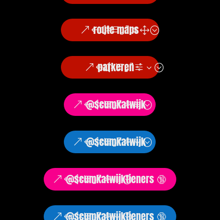
route maps
parkeren
@scumkatwijk
@scumkatwijk
@scumkatwijktieners 🔞
@scumkatwijktieners 🔞